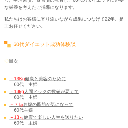
った生活習慣、食習慣の見直し、60代のダイエットに必要
な栄養を考えたご指導になります。
私たちはお客様に寄り添いながら成果につなげて22年、是
非お任せください。
60代ダイエット成功体験談
◇
目次
－13Kg
健康と美容のために
60代 主婦
－13kg
人間ドックの数値が悪くて
60代 主婦
－７㎏
お腹の脂肪が気になって
60代主婦
－13㎏
健康で楽しい人生を送りたい
60代 主婦