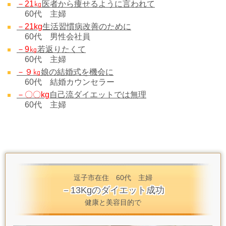
－21㎏
医者から痩せるように言われて
60代 主婦
－21kg
生活習慣病改善のために
60代 男性会社員
－9㎏
若返りたくて
60代 主婦
－９㎏
娘の結婚式を機会に
60代 結婚カウンセラー
－〇〇kg
自己流ダイエットでは無理
60代 主婦
逗子市在住 60代 主婦
－13Kgのダイエット成功
健康と美容目的で