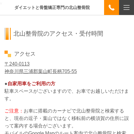
v
ダイエットと骨盤矯正専門の北山整骨院
北山整骨院のアクセス・受付時間
アクセス
〒240-0113
神奈川県三浦郡葉山町長柄705-55
●
自家用車をご利用の方
駐車スペースがございますので、お車でお越しいただけま
す。
ご注意：
お車に搭載のカーナビで北山整骨院と検索する
と、現在の逗子・葉山ではなく移転前の横須賀の住所に誤
って案内する場合がございます。
モバイルのGoogle Mapのルート案内で北山整骨院と検索